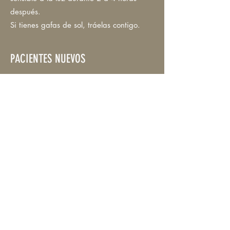
después.
Si tienes gafas de sol, tráelas contigo.
PACIENTES NUEVOS
Por favor, complete el
FORMULARIO DE
HISTORIAL MÉDICO DEL PACIENTE
NUEVO
y compártalo con nuestra
oficina
antes
de su cita. Si no es
posible, traiga el formulario completo a
su consulta.
GAFAS PARA COMPUTADORA
Si está interesado en gafas para
computadora, complete el
FORMULARIO DE CUESTIONARIO DE