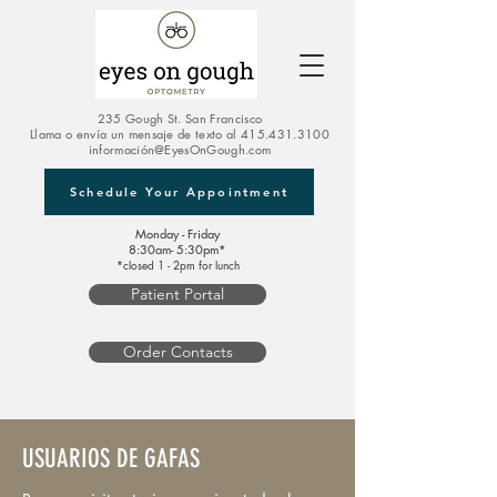
235 Gough St. San Francisco
Llama o envía un mensaje de texto al
415.431.3100
información@EyesOnGough.com
Schedule Your Appointment
Monday - Friday
8:30am- 5:30pm*
*closed 1 - 2pm for lunch
Patient Portal
Order Contacts
USUARIOS DE GAFAS